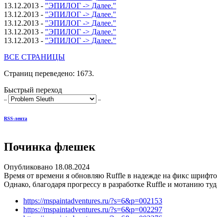
13.12.2013 -
"ЭПИЛОГ -> Далее."
13.12.2013 -
"ЭПИЛОГ -> Далее."
13.12.2013 -
"ЭПИЛОГ -> Далее."
13.12.2013 -
"ЭПИЛОГ -> Далее."
13.12.2013 -
"ЭПИЛОГ -> Далее."
ВСЕ СТРАНИЦЫ
Страниц переведено: 1673.
Быстрый переход
--
--
RSS-лента
Починка флешек
Опубликовано 18.08.2024
Время от времени я обновляю Ruffle в надежде на фикс шрифтов
Однако, благодаря прогрессу в разработке Ruffle и мотанию ту
https://mspaintadventures.ru/?s=6&p=002153
https://mspaintadventures.ru/?s=6&p=002297