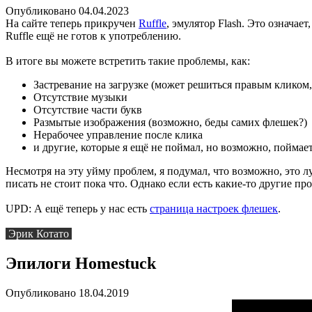
Опубликовано 04.04.2023
На сайте теперь прикручен
Ruffle
, эмулятор Flash. Это означае
Ruffle ещё не готов к употреблению.
В итоге вы можете встретить такие проблемы, как:
Застревание на загрузке (может решиться правым кликом, 
Отсутствие музыки
Отсутствие части букв
Размытые изображения (возможно, беды самих флешек?)
Нерабочее управление после клика
и другие, которые я ещё не поймал, но возможно, поймает
Несмотря на эту уйму проблем, я подумал, что возможно, это лу
писать не стоит пока что. Однако если есть какие-то другие п
UPD: А ещё теперь у нас есть
страница настроек флешек
.
Эрик Котато
Эпилоги Homestuck
Опубликовано 18.04.2019