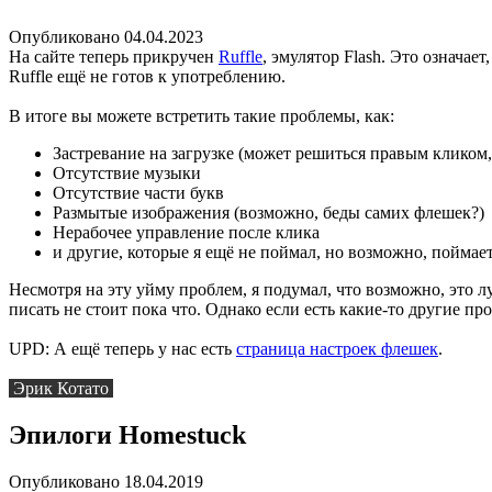
Опубликовано 04.04.2023
На сайте теперь прикручен
Ruffle
, эмулятор Flash. Это означае
Ruffle ещё не готов к употреблению.
В итоге вы можете встретить такие проблемы, как:
Застревание на загрузке (может решиться правым кликом, 
Отсутствие музыки
Отсутствие части букв
Размытые изображения (возможно, беды самих флешек?)
Нерабочее управление после клика
и другие, которые я ещё не поймал, но возможно, поймает
Несмотря на эту уйму проблем, я подумал, что возможно, это лу
писать не стоит пока что. Однако если есть какие-то другие п
UPD: А ещё теперь у нас есть
страница настроек флешек
.
Эрик Котато
Эпилоги Homestuck
Опубликовано 18.04.2019