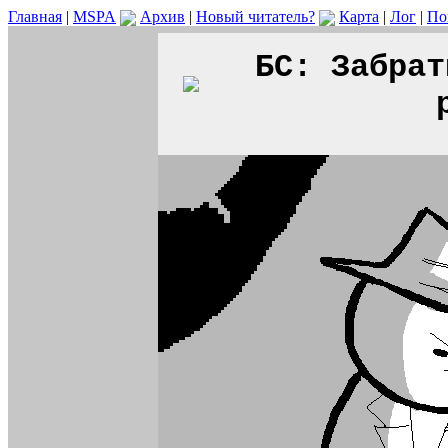
Главная
|
MSPA
Архив
|
Новый читатель?
Карта
|
Лог
|
По
БС: Забрат